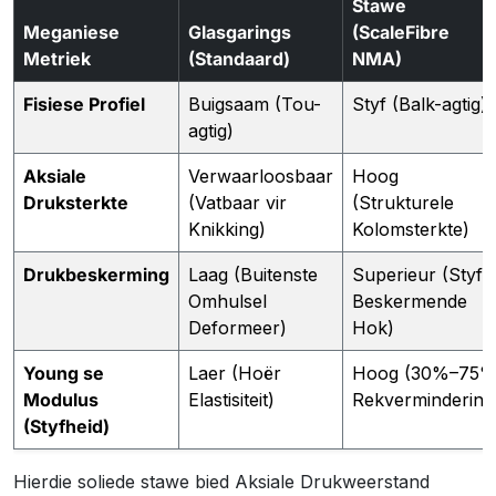
Stawe
Meganiese
Glasgarings
(ScaleFibre
Metriek
(Standaard)
NMA)
Fisiese Profiel
Buigsaam (Tou-
Styf (Balk-agtig)
agtig)
Aksiale
Verwaarloosbaar
Hoog
Druksterkte
(Vatbaar vir
(Strukturele
Knikking)
Kolomsterkte)
Drukbeskerming
Laag (Buitenste
Superieur (Styf
Omhulsel
Beskermende
Deformeer)
Hok)
Young se
Laer (Hoër
Hoog (30%–75
Modulus
Elastisiteit)
Rekvermindering
(Styfheid)
Hierdie soliede stawe bied Aksiale Drukweerstand