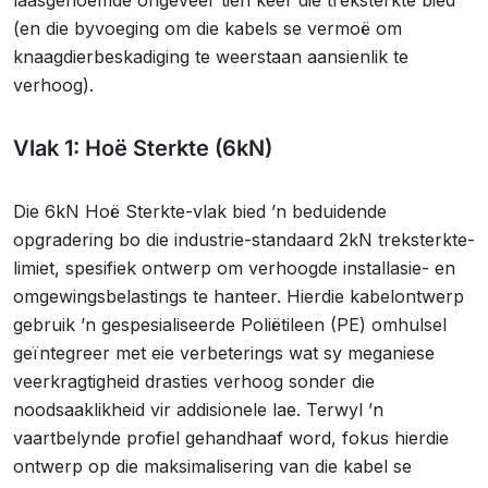
laasgenoemde ongeveer tien keer die treksterkte bied
(en die byvoeging om die kabels se vermoë om
knaagdierbeskadiging te weerstaan aansienlik te
verhoog).
Vlak 1: Hoë Sterkte (6kN)
Die 6kN Hoë Sterkte-vlak bied ’n beduidende
opgradering bo die industrie-standaard 2kN treksterkte-
limiet, spesifiek ontwerp om verhoogde installasie- en
omgewingsbelastings te hanteer. Hierdie kabelontwerp
gebruik ’n gespesialiseerde Poliëtileen (PE) omhulsel
geïntegreer met eie verbeterings wat sy meganiese
veerkragtigheid drasties verhoog sonder die
noodsaaklikheid vir addisionele lae. Terwyl ’n
vaartbelynde profiel gehandhaaf word, fokus hierdie
ontwerp op die maksimalisering van die kabel se