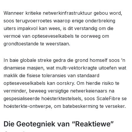
Wanneer kritieke netwerkinfrastruktuur gebou word,
soos terugvoerroetes waarop enige onderbreking
uiters impakvol kan wees, is dit verstandig om die
vermoë van optieseveselkabels te oorweeg om
grondtoestande te weerstaan.
In baie globale streke gedra die grond homself soos ’n
dinamiese masjien, wat multi-vektorkragte uitoefen wat
maklik die fisiese toleransies van standaard
optieseveselkabels kan oorskry. Om hierdie risiko te
verminder, beweeg versigtige netwerkeienaars na
gespesialiseerde hoësterktestelsels, soos ScaleFibre se
hoësterkte-ontwerpe, om batebeskerming te verseker.
Die Geotegniek van “Reaktiewe”