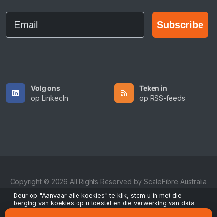
Email
Subscribe
Volg ons
Teken in
op LinkedIn
op RSS-feeds
Copyright © 2026 All Rights Reserved by ScaleFibre Australia
Pty Ltd.
Deur op "Aanvaar alle koekies" te klik, stem u in met die
berging van koekies op u toestel en die verwerking van data
Bepalings en Voorwaardes
/
Privaatheidsbeleid
/
om navigasie te verbeter, gebruiksanalise uit te voer en ons