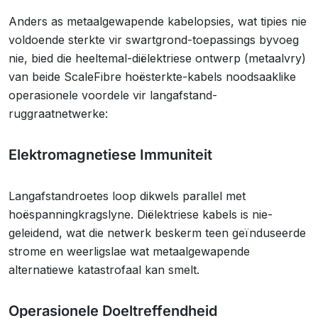
Anders as metaalgewapende kabelopsies, wat tipies nie
voldoende sterkte vir swartgrond-toepassings byvoeg
nie, bied die heeltemal-diëlektriese ontwerp (metaalvry)
van beide ScaleFibre hoësterkte-kabels noodsaaklike
operasionele voordele vir langafstand-
ruggraatnetwerke:
Elektromagnetiese Immuniteit
Langafstandroetes loop dikwels parallel met
hoëspanningkragslyne. Diëlektriese kabels is nie-
geleidend, wat die netwerk beskerm teen geïnduseerde
strome en weerligslae wat metaalgewapende
alternatiewe katastrofaal kan smelt.
Operasionele Doeltreffendheid