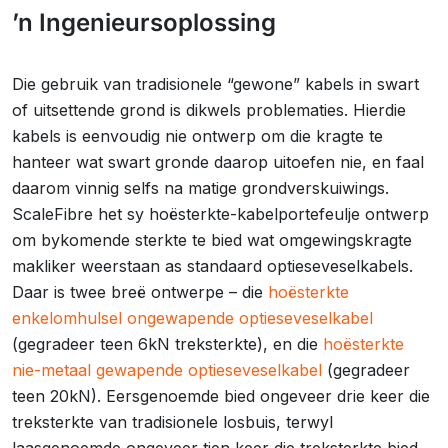
’n Ingenieursoplossing
Die gebruik van tradisionele “gewone” kabels in swart
of uitsettende grond is dikwels problematies. Hierdie
kabels is eenvoudig nie ontwerp om die kragte te
hanteer wat swart gronde daarop uitoefen nie, en faal
daarom vinnig selfs na matige grondverskuiwings.
ScaleFibre het sy hoësterkte-kabelportefeulje ontwerp
om bykomende sterkte te bied wat omgewingskragte
makliker weerstaan as standaard optieseveselkabels.
Daar is twee breë ontwerpe – die
hoësterkte
enkelomhulsel ongewapende optieseveselkabel
(gegradeer teen 6kN treksterkte), en die
hoësterkte
nie-metaal gewapende optieseveselkabel
(gegradeer
teen 20kN). Eersgenoemde bied ongeveer drie keer die
treksterkte van tradisionele losbuis, terwyl