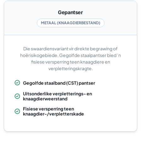
Gepantser
METAAL (KNAAGDIERBESTAND)
Die swaardiensvariant vir direkte begrawing of
hoërisikogebiede. Gegolfde staalpantser bied ’n
fisiese versperring teen knaagdiere en
verpletteringskragte.
Gegolfde staalband (CST) pantser
Uitsonderlike verpletterings- en
knaagdierweerstand
Fisiese versperring teen
knaagdier-/verpletterskade