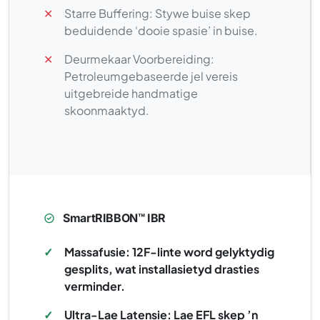
✕
Starre Buffering: Stywe buise skep
beduidende ‘dooie spasie’ in buise.
✕
Deurmekaar Voorbereiding:
Petroleumgebaseerde jel vereis
uitgebreide handmatige
skoonmaaktyd.
SmartRIBBON™ IBR
✓
Massafusie: 12F-linte word gelyktydig
gesplits, wat installasietyd drasties
verminder.
✓
Ultra-Lae Latensie: Lae EFL skep ’n