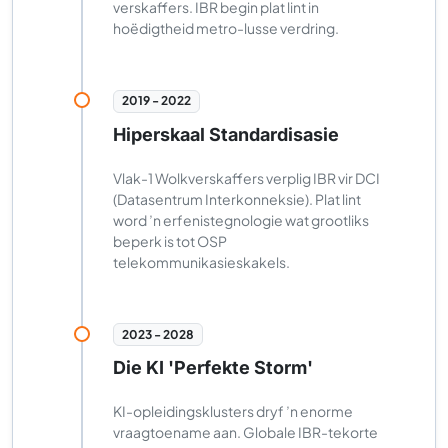
verskaffers. IBR begin plat lint in
hoëdigtheid metro-lusse verdring.
2019 - 2022
Hiperskaal Standardisasie
Vlak-1 Wolkverskaffers verplig IBR vir DCI
(Datasentrum Interkonneksie). Plat lint
word ’n erfenistegnologie wat grootliks
beperk is tot OSP
telekommunikasieskakels.
2023 - 2028
Die KI 'Perfekte Storm'
KI-opleidingsklusters dryf ’n enorme
vraagtoename aan. Globale IBR-tekorte