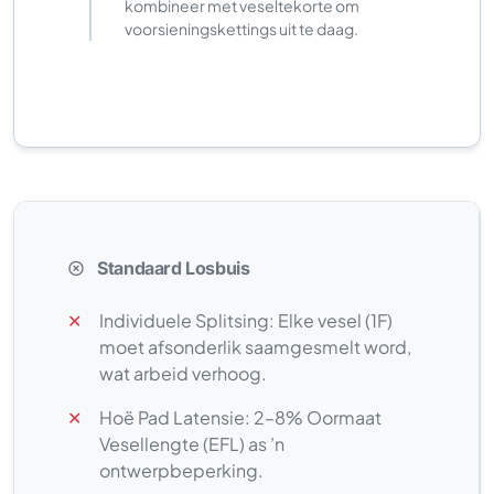
kombineer met veseltekorte om
voorsieningskettings uit te daag.
Standaard Losbuis
✕
Individuele Splitsing: Elke vesel (1F)
moet afsonderlik saamgesmelt word,
wat arbeid verhoog.
✕
Hoë Pad Latensie: 2–8% Oormaat
Vesellengte (EFL) as ’n
ontwerpbeperking.