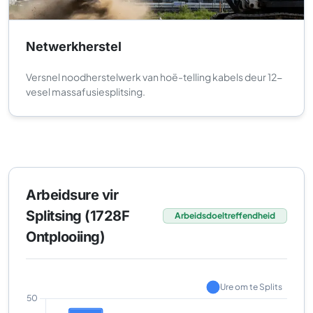
Netwerkherstel
Versnel noodherstelwerk van hoë-telling kabels deur 12-
vesel massafusiesplitsing.
Arbeidsure vir
Splitsing (1728F
Arbeidsdoeltreffendheid
Ontplooiing)