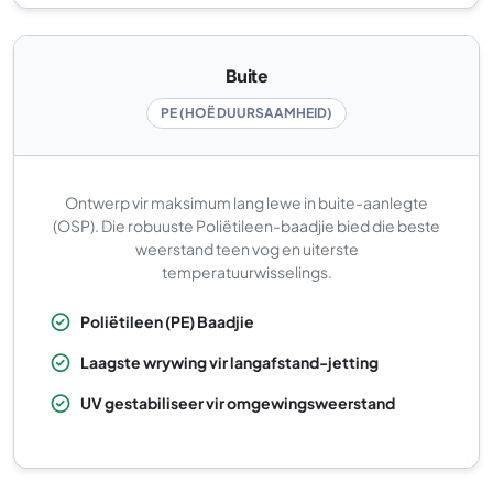
Buite
PE (HOË DUURSAAMHEID)
Ontwerp vir maksimum lang lewe in buite-aanlegte
(OSP). Die robuuste Poliëtileen-baadjie bied die beste
weerstand teen vog en uiterste
temperatuurwisselings.
Poliëtileen (PE) Baadjie
Laagste wrywing vir langafstand-jetting
UV gestabiliseer vir omgewingsweerstand