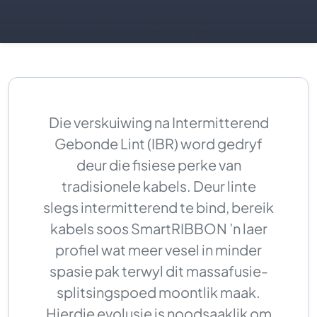
Die verskuiwing na Intermitterend
Gebonde Lint (IBR) word gedryf
deur die fisiese perke van
tradisionele kabels. Deur linte
slegs intermitterend te bind, bereik
kabels soos SmartRIBBON ’n laer
profiel wat meer vesel in minder
spasie pak terwyl dit massafusie-
splitsingspoed moontlik maak.
Hierdie evolusie is noodsaaklik om