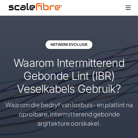
NETWERK EVOLUSIE
Waarom Intermitterend
Gebonde Lint (IBR)
Veselkabels Gebruik?
Waarom die bedryf van losbuis- en platlint na
oprolbare, intermitterend gebonde
argitekture oorskakel.