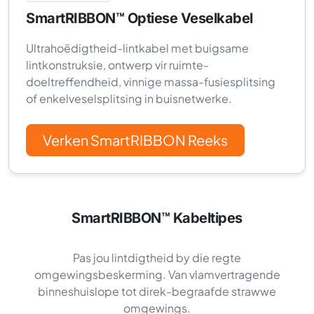
SmartRIBBON™ Optiese Veselkabel
Ultrahoëdigtheid-lintkabel met buigsame
lintkonstruksie, ontwerp vir ruimte-
doeltreffendheid, vinnige massa-fusiesplitsing
of enkelveselsplitsing in buisnetwerke.
Verken SmartRIBBON Reeks
SmartRIBBON™ Kabeltipes
Pas jou lintdigtheid by die regte
omgewingsbeskerming. Van vlamvertragende
binneshuislope tot direk-begraafde strawwe
omgewings.