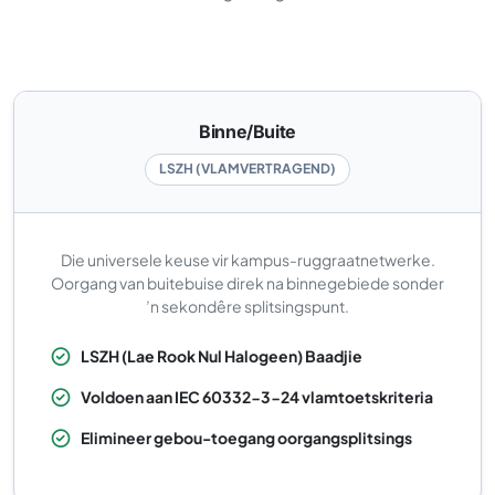
Binne/Buite
LSZH (VLAMVERTRAGEND)
Die universele keuse vir kampus-ruggraatnetwerke.
Oorgang van buitebuise direk na binnegebiede sonder
’n sekondêre splitsingspunt.
LSZH (Lae Rook Nul Halogeen) Baadjie
Voldoen aan IEC 60332-3-24 vlamtoetskriteria
Elimineer gebou-toegang oorgangsplitsings