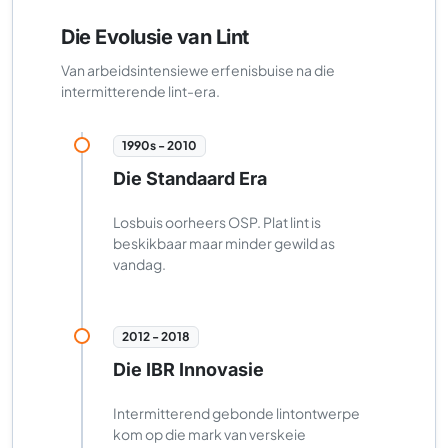
Die Evolusie van Lint
Van arbeidsintensiewe erfenisbuise na die
intermitterende lint-era.
1990s - 2010
Die Standaard Era
Losbuis oorheers OSP. Plat lint is
beskikbaar maar minder gewild as
vandag.
2012 - 2018
Die IBR Innovasie
Intermitterend gebonde lintontwerpe
kom op die mark van verskeie