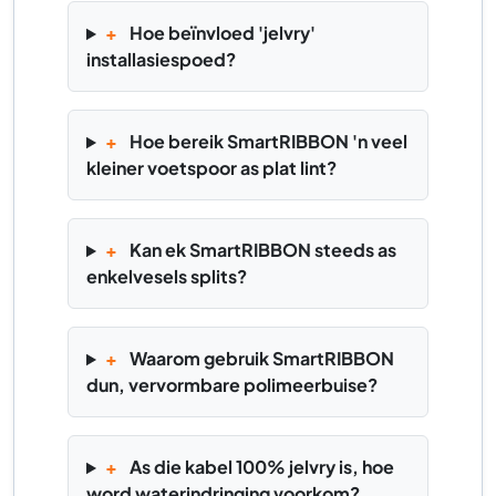
+
Hoe beïnvloed 'jelvry'
installasiespoed?
+
Hoe bereik SmartRIBBON 'n veel
kleiner voetspoor as plat lint?
+
Kan ek SmartRIBBON steeds as
enkelvesels splits?
+
Waarom gebruik SmartRIBBON
dun, vervormbare polimeerbuise?
+
As die kabel 100% jelvry is, hoe
word waterindringing voorkom?