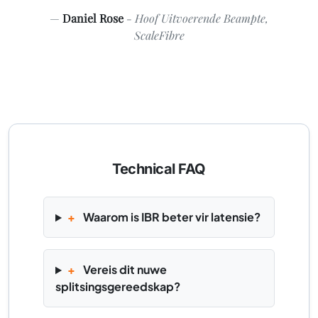
Daniel Rose
- Hoof Uitvoerende Beampte,
ScaleFibre
Technical FAQ
+
Waarom is IBR beter vir latensie?
+
Vereis dit nuwe
splitsingsgereedskap?