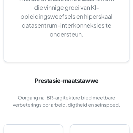
die vinnige groei van KI-
opleidingsweefsels en hiperskaal
datasentrum-interkonneksies te
ondersteun.
Prestasie-maatstawwe
Oorgang na IBR-argitekture bied meetbare
verbeterings oor arbeid, digtheid en seinspoed.