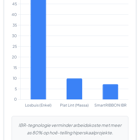
IBR-tegnologie verminder arbeidskoste met meer
as 80% op hoë-telling hiperskaalprojekte.