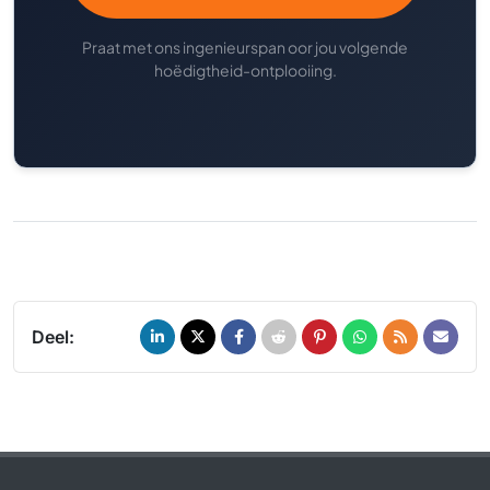
Praat met ons ingenieurspan oor jou volgende
hoëdigtheid-ontplooiing.
Deel: