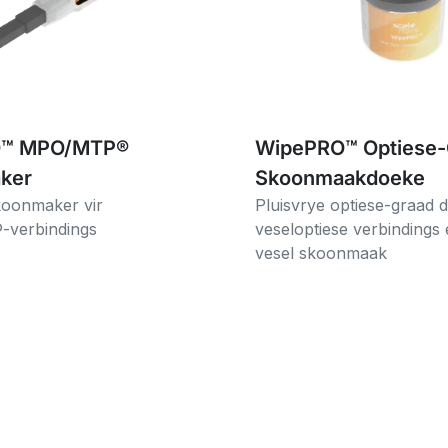
O™ MPO/MTP®
WipePRO™ Optiese-
ker
Skoonmaakdoeke
koonmaker vir
Pluisvrye optiese-graad d
verbindings
veseloptiese verbindings 
vesel skoonmaak