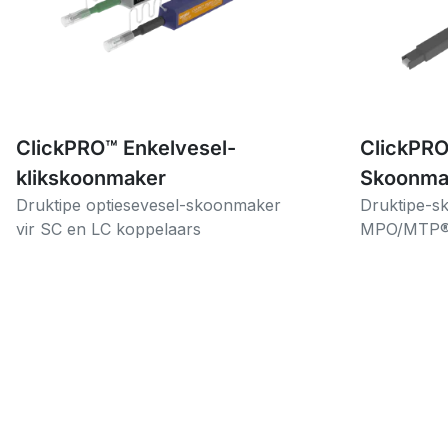
ClickPRO™ Enkelvesel-
ClickPR
klikskoonmaker
Skoonma
Druktipe optiesevesel-skoonmaker
Druktipe-s
vir SC en LC koppelaars
MPO/MTP®-