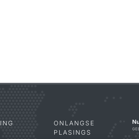
Nu
TING
ONLANGSE
GE
PLASINGS