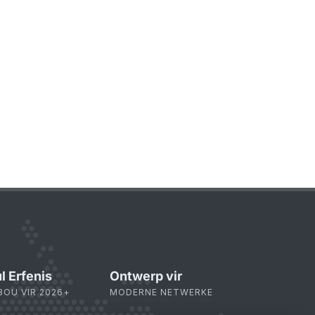
l Erfenis
Ontwerp vir
BOU VIR 2026+
MODERNE NETWERKE