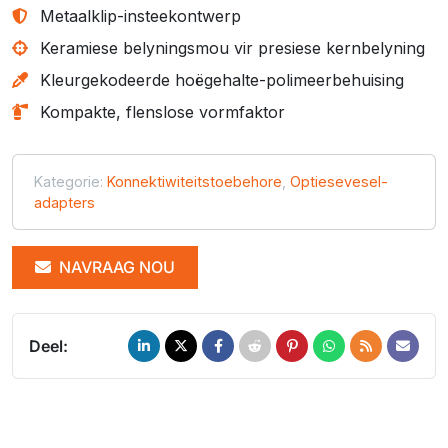
Metaalklip-insteekontwerp
Keramiese belyningsmou vir presiese kernbelyning
Kleurgekodeerde hoëgehalte-polimeerbehuising
Kompakte, flenslose vormfaktor
Kategorie:
Konnektiwiteitstoebehore
,
Optiesevesel-
adapters
NAVRAAG NOU
Deel: