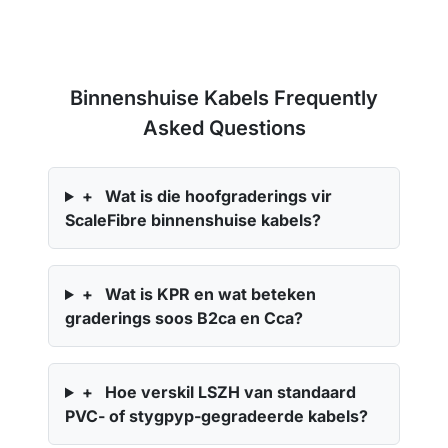
Binnenshuise Kabels Frequently
Asked Questions
+
Wat is die hoofgraderings vir
ScaleFibre binnenshuise kabels?
+
Wat is KPR en wat beteken
graderings soos B2ca en Cca?
+
Hoe verskil LSZH van standaard
PVC- of stygpyp-gegradeerde kabels?