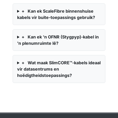
+
Kan ek ScaleFibre binnenshuise
kabels vir buite-toepassings gebruik?
+
Kan ek 'n OFNR (Stygpyp)-kabel in
'n plenumruimte lê?
+
Wat maak SlimCORE™-kabels ideaal
vir datasentrums en
hoëdigtheidstoepassings?