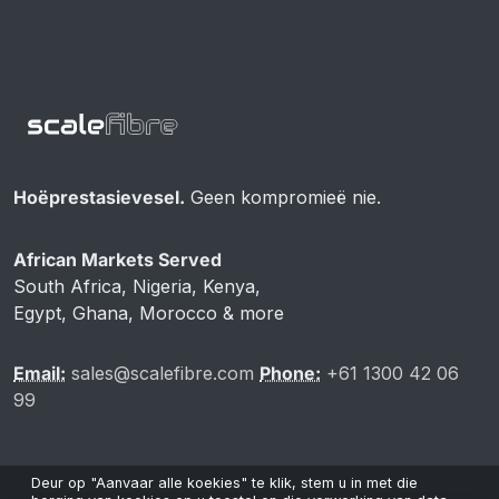
Hoëprestasievesel.
Geen kompromieë nie.
African Markets Served
South Africa, Nigeria, Kenya,
Egypt, Ghana, Morocco & more
Email:
sales@scalefibre.com
Phone:
+61 1300 42 06
99
Deur op "Aanvaar alle koekies" te klik, stem u in met die