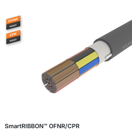
OFNR
RATED
CPR
RATED
SmartRIBBON™ OFNR/CPR