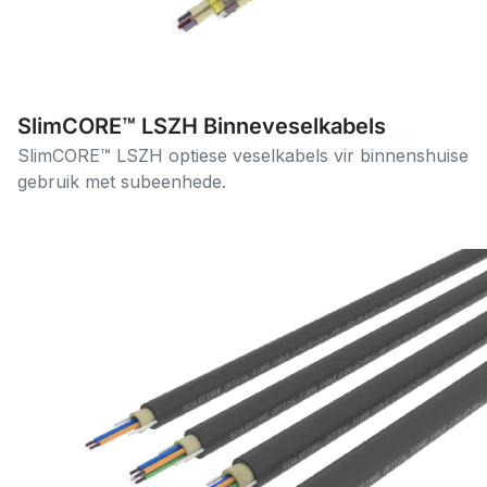
SlimCORE™ LSZH Binneveselkabels
SlimCORE™ LSZH optiese veselkabels vir binnenshuise
gebruik met subeenhede.