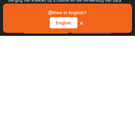
berging van koekies op u toestel en die verwerking van data
om navigasie te verbeter, gebruiksanalise uit te voer en ons
bemarking- en prestasiepogings te ondersteun. U kan u
🌐
View in English?
INLIGTING
toestemming te eniger tyd intrek via die "Bestuur voorkeure"-
knoppie in ons koekiekennisgewing.
×
English
Aanvaar alle koekies
Bestuur voorkeure
Privaatheidsbeleid
Koekiebeleid
Bepalings en Voorwaardes
Volhoubaarheid
ONLANGSE PLASINGS
Die Veseltekort en Waarom Kapasiteitsbeplanning Nie