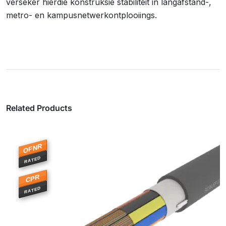
verseker hierdie konstruksie stabiliteit in langafstand-,
metro- en kampusnetwerkontplooiings.
Related Products
SmartRIBBON™ Vlamvertrager Optiese
Veselkabel