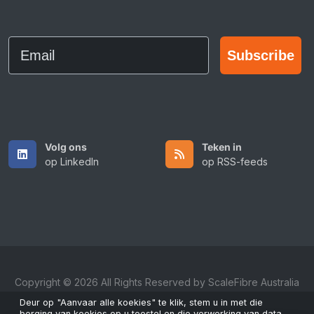
Email
Subscribe
Volg ons
Teken in
op LinkedIn
op RSS-feeds
Copyright © 2026 All Rights Reserved by ScaleFibre Australia
Pty Ltd.
Deur op "Aanvaar alle koekies" te klik, stem u in met die
berging van koekies op u toestel en die verwerking van data