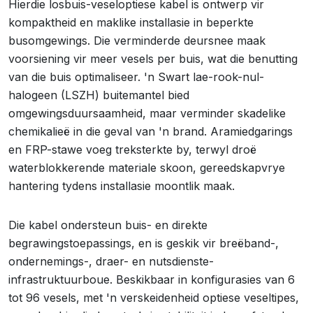
Hierdie losbuis-veseloptiese kabel is ontwerp vir
kompaktheid en maklike installasie in beperkte
busomgewings. Die verminderde deursnee maak
voorsiening vir meer vesels per buis, wat die benutting
van die buis optimaliseer. 'n Swart lae-rook-nul-
halogeen (LSZH) buitemantel bied
omgewingsduursaamheid, maar verminder skadelike
chemikalieë in die geval van 'n brand. Aramiedgarings
en FRP-stawe voeg treksterkte by, terwyl droë
waterblokkerende materiale skoon, gereedskapvrye
hantering tydens installasie moontlik maak.
Die kabel ondersteun buis- en direkte
begrawingstoepassings, en is geskik vir breëband-,
ondernemings-, draer- en nutsdienste-
infrastruktuurboue. Beskikbaar in konfigurasies van 6
tot 96 vesels, met 'n verskeidenheid optiese veseltipes,