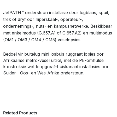
JetPATH™ ondersteun installasie deur lugblaas, spuit,
trek of dryf oor hiperskaal-, operateur-,
ondernemings-, nuts- en kampusnetwerke. Beskikbaar
met enkelmodus (G.657.A1 of G.657.A2) en multimodus
(OM1 / OM3 / OM4 / OM5) veselopsies.
Bedoel vir buitelug mini losbuis ruggraat lopies oor
Afrikaanse metro-vesel uitrol, met die PE-omhulde
konstruksie wat loopgraaf-buiskanaal installasies oor
Suider-, Oos- en Wes-Afrika ondersteun.
Related Products