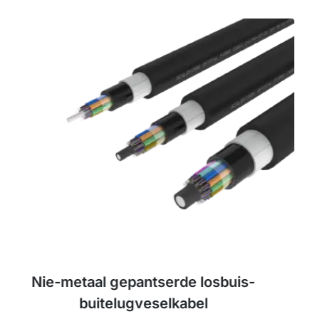
Hoësterkte Los Buis Buite Veselkabel