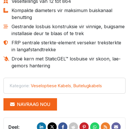
Veseltellings van 12 tot 864
Kompakte diameters vir maksimum buiskanaal
benutting
Gestrande losbuis konstruksie vir vinnige, buigsame
installasie deur te blaas of te trek
FRP sentrale sterkte-element verseker treksterkte
in langafstandtrekke
Droë kern met StaticGEL™ losbuise vir skoon, lae-
gemors hantering
Kategorie:
Veseloptiese Kabels
,
Buitelugkabels
NAVRAAG NOU
Deel: