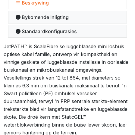
Beskrywing
Bykomende Inligting
Standaardkonfigurasies
JetPATH™ is ScaleFibre se luggeblaasde mini losbuis
optiese kabel familie, ontwerp vir kompaktheid en
vinnige geskiete of luggeblaasde installasie in oorlaaide
buiskanaal en mikrobuiskanaal omgewings.
Veseltellings strek van 12 tot 864, met diameters so
klein as 6.3 mm om buiskanale maksimaal te benut. 'n
Swart poliëtileen (PE) omhulsel verseker
duursaamheid, terwyl 'n FRP sentrale sterkte-element
treksterkte bied vir langafstandtrekke en luggeblaasde
skote. Die droë kern met StaticGEL™
waterblokverbinding binne die buise lewer skoon, lae-
gemors hantering op die terrein.