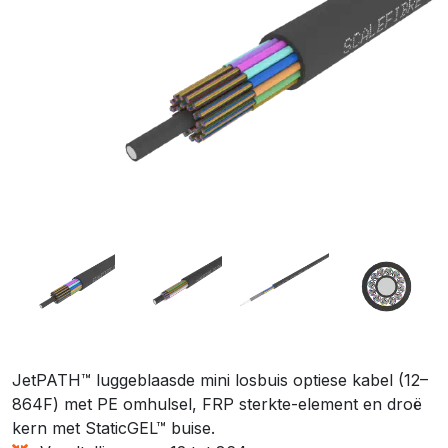
JetPATH™ luggeblaasde mini losbuis optiese kabel (12–
864F) met PE omhulsel, FRP sterkte-element en droë
kern met StaticGEL™ buise.