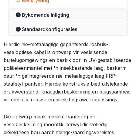
Beskrywing
Bykomende Inligting
Standaardkonfigurasies
Hierdie nie-metaalagtige gepantserde losbuis-
veseloptiese kabel is ontwerp vir veeleisende
buitelugomgewings en beskik oor 'n UV-gestabiliseerde
politieleenmantel met 'n insekbestande laag, beskerm
deur 'n geïntegreerde nie-metaalagtige laag FRP-
staafstyl-pantser. Hierdie konstruksie bied uitstekende
drukweerstand, knaagdierbeskerming en buigsaamheid
vir gebruik in buis- en direk-begrawe toepassings.
Die ontwerp maak maklike hantering en
veselbeskerming moontlik, terwyl die volledig
diëlektriese bou aardbindings-/aardingsvereistes