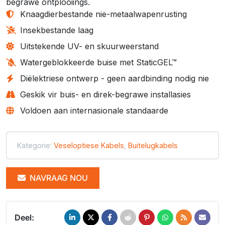
begrawe ontplooiings.
Knaagdierbestande nie-metaalwapenrusting
Insekbestande laag
Uitstekende UV- en skuurweerstand
Watergeblokkeerde buise met StaticGEL™
Diëlektriese ontwerp - geen aardbinding nodig nie
Geskik vir buis- en direk-begrawe installasies
Voldoen aan internasionale standaarde
Kategorie:
Veseloptiese Kabels
,
Buitelugkabels
NAVRAAG NOU
Deel: