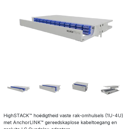
HighSTACK™ hoëdigtheid vaste rak-omhulsels (1U-4U)
met AnchorLINK™ gereedskaplose kabeltoegang en