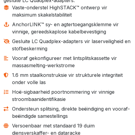
gesluite LC Quadplex-adapters.
Vaste-onderstel HighSTACK™ ontwerp vir
maksimum skakelstabiliteit
AnchorLINK™ sy- en agtertoegangsklemme vir
vinnige, gereedskaplose kabelbevestiging
Gesluite LC Quadplex-adapters vir laserveiligheid en
stofbeskerming
Vooraf gekonfigureer met lintsplitskassette vir
massasmelting-werkstrome
1.6 mm staalkonstruksie vir strukturele integriteit
onder volle las
Hoë-sigbaarheid poortnommering vir vinnige
stroombaanidentifikasie
Ondersteun splitsing, direkte beëindiging en vooraf-
beëindigde samestellings
Versoenbaar met standaard 19 duim
diensverskaffer- en dataracke