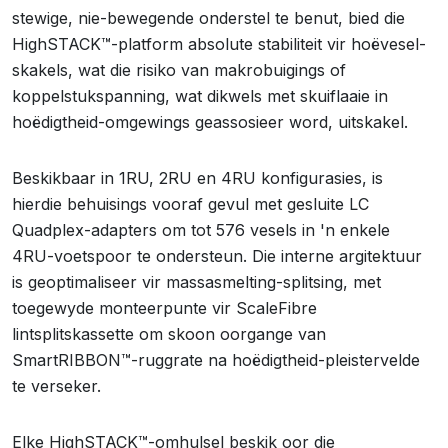
stewige, nie-bewegende onderstel te benut, bied die
HighSTACK™-platform absolute stabiliteit vir hoëvesel-
skakels, wat die risiko van makrobuigings of
koppelstukspanning, wat dikwels met skuiflaaie in
hoëdigtheid-omgewings geassosieer word, uitskakel.
Beskikbaar in 1RU, 2RU en 4RU konfigurasies, is
hierdie behuisings vooraf gevul met gesluite LC
Quadplex-adapters om tot 576 vesels in 'n enkele
4RU-voetspoor te ondersteun. Die interne argitektuur
is geoptimaliseer vir massasmelting-splitsing, met
toegewyde monteerpunte vir ScaleFibre
lintsplitskassette om skoon oorgange van
SmartRIBBON™-ruggrate na hoëdigtheid-pleistervelde
te verseker.
Elke HighSTACK™-omhulsel beskik oor die