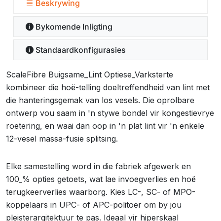
Beskrywing
Bykomende Inligting
Standaardkonfigurasies
ScaleFibre Buigsame_Lint Optiese_Varksterte
kombineer die hoë-telling doeltreffendheid van lint met
die hanteringsgemak van los vesels. Die oprolbare
ontwerp vou saam in 'n stywe bondel vir kongestievrye
roetering, en waai dan oop in 'n plat lint vir 'n enkele
12-vesel massa-fusie splitsing.
Elke samestelling word in die fabriek afgewerk en
100_% opties getoets, wat lae invoegverlies en hoë
terugkeerverlies waarborg. Kies LC-, SC- of MPO-
koppelaars in UPC- of APC-politoer om by jou
pleisterargitektuur te pas. Ideaal vir hiperskaal