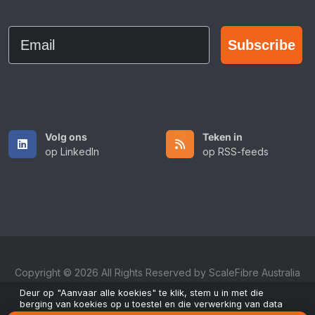
Email
Subscribe
Volg ons
Teken in
op LinkedIn
op RSS-feeds
Copyright © 2026 All Rights Reserved by ScaleFibre Australia
Pty Ltd.
Deur op "Aanvaar alle koekies" te klik, stem u in met die
berging van koekies op u toestel en die verwerking van data
Bepalings en Voorwaardes
/
Privaatheidsbeleid
/