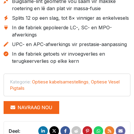
Buigsame-lint geometrie vou saam vir maklike
roetering en lê dan plat vir massa-fusie
Splits 12 op een slag, tot 8× vinniger as enkelvesels
In die fabriek gepoleerde LC-, SC- en MPO-
afwerkings
UPC- en APC-afwerkings vir prestasie-aanpassing
In die fabriek getoets vir invoegverlies en
terugkeerverlies op elke kern
Kategorie:
Optiese kabelsamestellings
,
Optiese Vesel
Pigtails
NAVRAAG NOU
Deel: