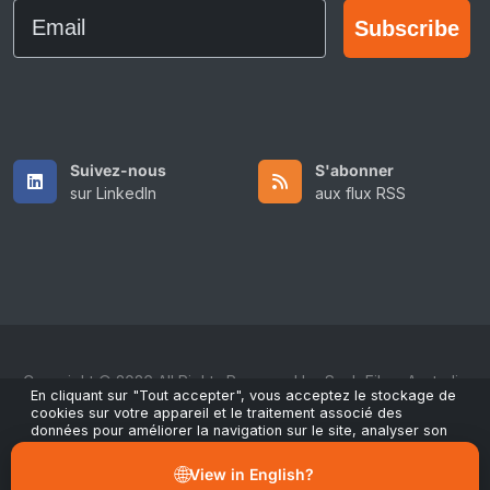
Email
Subscribe
Suivez-nous
S'abonner
sur LinkedIn
aux flux RSS
Copyright © 2026 All Rights Reserved by ScaleFibre Australia
En cliquant sur "Tout accepter", vous acceptez le stockage de
Pty Ltd.
cookies sur votre appareil et le traitement associé des
données pour améliorer la navigation sur le site, analyser son
Conditions générales
/
Politique de confidentialité
/
utilisation et contribuer à nos actions marketing et de
performance. Vous pouvez retirer votre consentement à tout
Marques déposées
🌐
View in English?
moment via le bouton "Gérer les préférences" dans notre avis