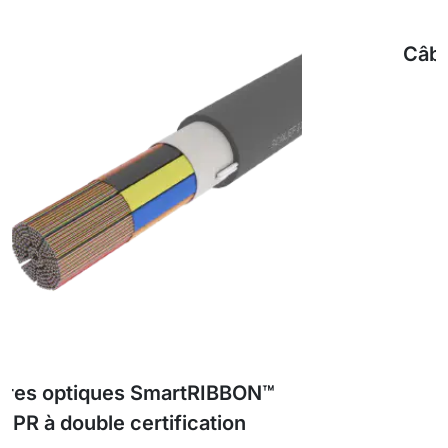
Câble à fibre optique ignifuge
SmartRIBBON™