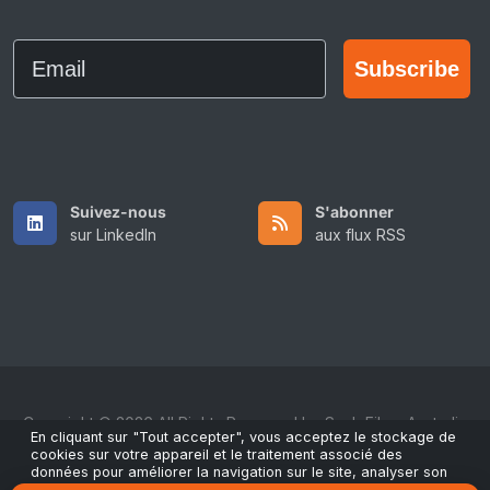
Email
Subscribe
Suivez-nous
S'abonner
sur LinkedIn
aux flux RSS
Copyright © 2026 All Rights Reserved by ScaleFibre Australia
En cliquant sur "Tout accepter", vous acceptez le stockage de
Pty Ltd.
cookies sur votre appareil et le traitement associé des
données pour améliorer la navigation sur le site, analyser son
Conditions générales
/
Politique de confidentialité
/
utilisation et contribuer à nos actions marketing et de