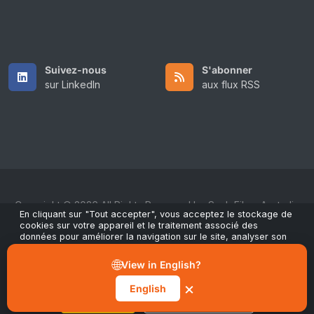
Suivez-nous
S'abonner
sur LinkedIn
aux flux RSS
Copyright © 2026 All Rights Reserved by ScaleFibre Australia
En cliquant sur "Tout accepter", vous acceptez le stockage de
Pty Ltd.
cookies sur votre appareil et le traitement associé des
données pour améliorer la navigation sur le site, analyser son
Conditions générales
/
Politique de confidentialité
/
utilisation et contribuer à nos actions marketing et de
Marques déposées
performance. Vous pouvez retirer votre consentement à tout
🌐
View in English?
moment via le bouton "Gérer les préférences" dans notre avis
sales@scalefibre.com
sur les cookies.
×
English
Tout accepter
Gérer les préférences