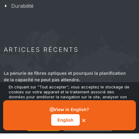
Durabilité
ARTICLES RÉCENTS
La pénurie de fibres optiques et pourquoi la planification
de la capacité ne peut pas attendre.
24 Mar 2026
En cliquant sur "Tout accepter", vous acceptez le stockage de
cookies sur votre appareil et le traitement associé des
données pour améliorer la navigation sur le site, analyser son
utilisation et contribuer à nos actions marketing et de
ScaleFibre annonce une expansion stratégique en
performance. Vous pouvez retirer votre consentement à tout
🌐
View in English?
Amérique du Nord avec ScaleFibre USA Inc.
moment via le bouton "Gérer les préférences" dans notre avis
sur les cookies.
17 Mar 2026
×
English
Tout accepter
Gérer les préférences
ScaleFibre abandonne les emballages plastiques au profit