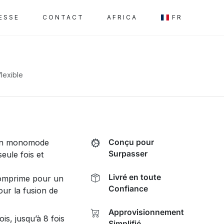
ESSE
CONTACT
AFRICA
FR
flexible
 en monomode
Conçu pour
Surpasser
eule fois et
Livré en toute
comprime pour un
Confiance
our la fusion de
Approvisionnement
is, jusqu’à 8 fois
Simplifié