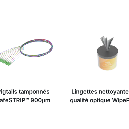
igtails tamponnés
Lingettes nettoyante
afeSTRIP™ 900µm
qualité optique Wip