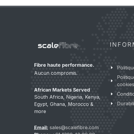
INFOR
Fibre haute performance.
Politiqu
Aucun compromis.
Politiq
cookie
African Markets Served
Conditi
South Africa, Nigeria, Kenya,
Durabil
Egypt, Ghana, Morocco &
more
Email:
sales@scalefibre.com