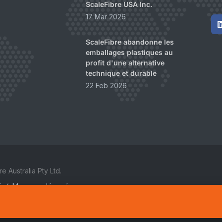
ScaleFibre USA Inc.
17 Mar 2026
ScaleFibre abandonne les
emballages plastiques au
profit d'une alternative
technique et durable
22 Feb 2026
 Australia Pty Ltd.
é
/
Marques déposées
ckage de cookies sur votre appareil et le traitement associé des
ser son utilisation et contribuer à nos actions marketing et de
 à tout moment via le bouton "Gérer les préférences" dans notre