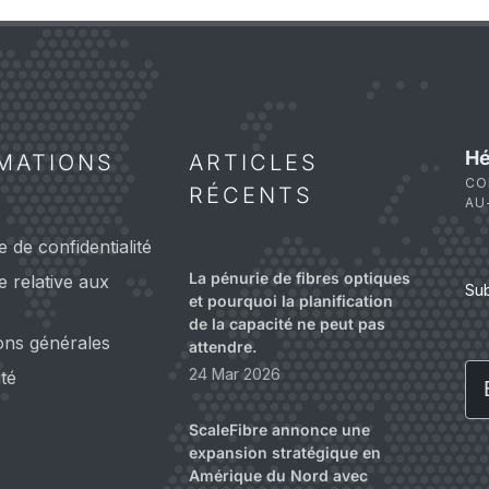
Hé
MATIONS
ARTICLES
CO
RÉCENTS
AU
e de confidentialité
La pénurie de fibres optiques
ue relative aux
Su
et pourquoi la planification
s
de la capacité ne peut pas
ons générales
attendre.
Em
24 Mar 2026
ité
ScaleFibre annonce une
expansion stratégique en
Amérique du Nord avec