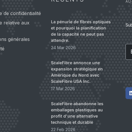
AU
e de confidentialité
La pénurie de fibres optiques
ue relative aux
Su
et pourquoi la planification
s
de la capacité ne peut pas
ons générales
attendre.
Em
24 Mar 2026
ité
ScaleFibre annonce une
expansion stratégique en
Amérique du Nord avec
ScaleFibre USA Inc.
17 Mar 2026
ScaleFibre abandonne les
emballages plastiques au
profit d'une alternative
technique et durable
22 Feb 2026