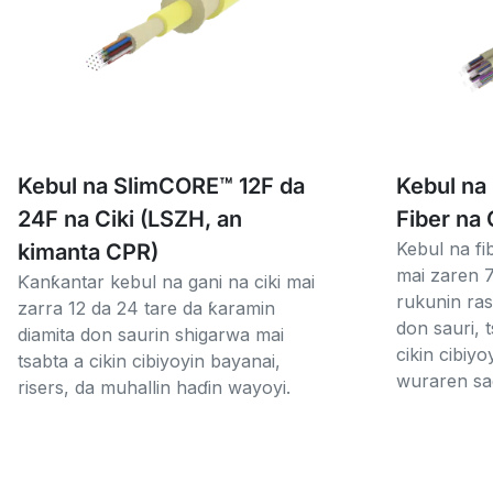
Kebul na SlimCORE™ 12F da
Kebul na
24F na Ciki (LSZH, an
Fiber na 
Kebul na fib
kimanta CPR)
mai zaren 7
Ƙanƙantar kebul na gani na ciki mai
rukunin ras
zarra 12 da 24 tare da ƙaramin
don sauri, 
diamita don saurin shigarwa mai
cikin cibiyo
tsabta a cikin cibiyoyin bayanai,
wuraren sad
risers, da muhallin haɗin wayoyi.