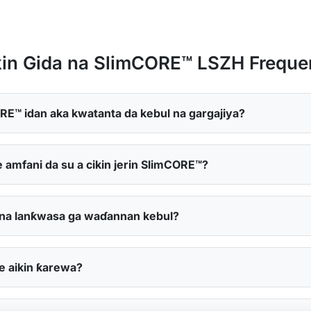
ikin Gida na SlimCORE™ LSZH Freque
RE™ idan aka kwatanta da kebul na gargajiya?
 amfani da su a cikin jerin SlimCORE™?
 na lanƙwasa ga waɗannan kebul?
 aikin ƙarewa?