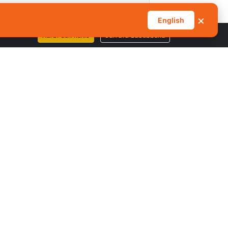
×
English
Karɓi duk kukis
Sarrafa zaɓuɓɓuka
do na Gajiya
An Ƙera Don
 GINA SHI DON
SADARWAR ZAMANI
26+
bscribe
to Our Newsletter: