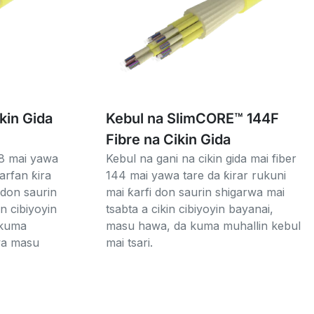
kin Gida
Kebul na SlimCORE™ 144F
Fibre na Cikin Gida
48 mai yawa
Kebul na gani na cikin gida mai fiber
arfan ƙira
144 mai yawa tare da ƙirar rukuni
 don saurin
mai ƙarfi don saurin shigarwa mai
n cibiyoyin
tsabta a cikin cibiyoyin bayanai,
 kuma
masu hawa, da kuma muhallin kebul
wa masu
mai tsari.