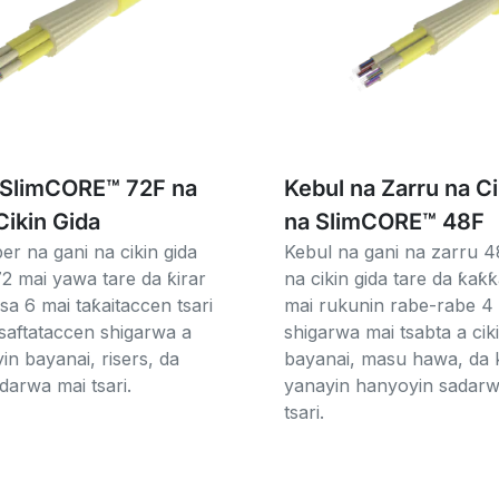
 SlimCORE™ 72F na
Kebul na Zarru na Ci
Cikin Gida
na SlimCORE™ 48F
er na gani na cikin gida
Kebul na gani na zarru 
2 mai yawa tare da ƙirar
na cikin gida tare da ƙaƙƙ
sa 6 mai taƙaitaccen tsari
mai rukunin rabe-rabe 4
tsaftataccen shigarwa a
shigarwa mai tsabta a ciki
yin bayanai, risers, da
bayanai, masu hawa, da
arwa mai tsari.
yanayin hanyoyin sadar
tsari.