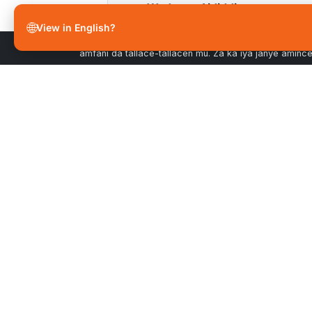
+
Wadanne ƙididdiga na musamma
🌐
View in English?
Ta danna “Karɓi duk kukis”, ka amince da adana kuki
amfani da tallace-tallacen mu. Za ka iya janye amin
BAYA
Igiyar gani mai inganci.
Babu
Manufar
sassauci.
Manufa
Ka'idoj
African Markets Served