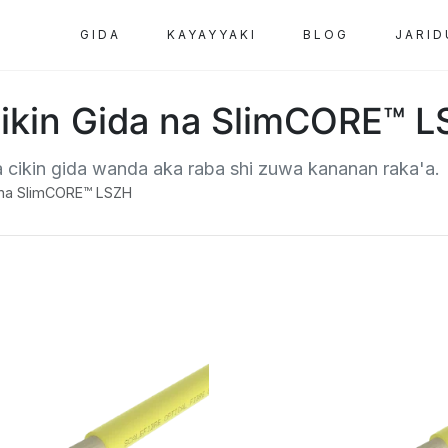
GIDA
KAYAYYAKI
BLOG
JARID
Cikin Gida na SlimCORE™ 
 cikin gida wanda aka raba shi zuwa kananan raka'a.
a na SlimCORE™ LSZH