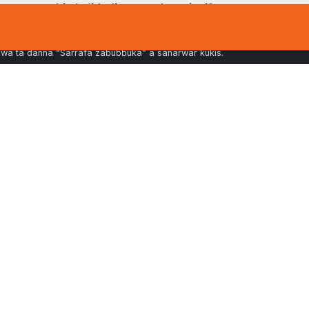
n ne na bin ka'idodin wuta da aminci?
s a na’urarka da sarrafa bayanai don inganta kewaya, nazarin
cewa ta danna “Sarrafa zaɓuɓɓuka” a sanarwar kukis.
Ga
NAN
SABBIN RUBUCE-
AN
RUBUCE
20
 Sirri
Karancin Fibre da Dalilin da
r Kukis
Su
Ya Sa Shirye-Shiryen Samun
i da Sharudda
Kayan Aiki Ba Zai Jira Ba.