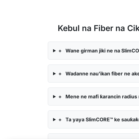
Kebul na Fiber na C
+
Wane girman jiki ne na SlimCO
+
Wadanne nau'ikan fiber ne ake
+
Mene ne mafi ƙarancin radius
+
Ta yaya SlimCORE™ ke sauƙaƙe