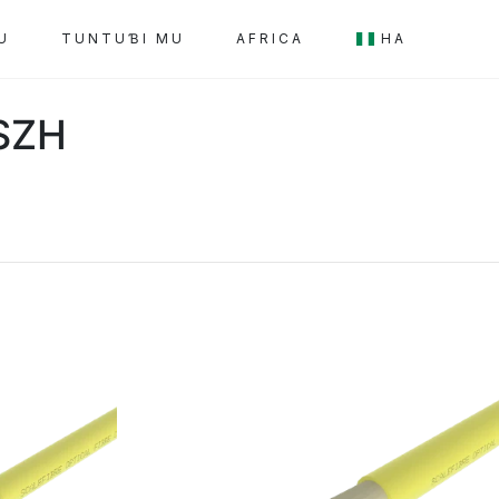
U
TUNTUƁI MU
AFRICA
HA
LSZH