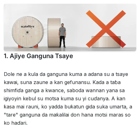
1. Ajiye Ganguna Tsaye
Dole ne a kula da ganguna kuma a adana su a tsaye
kawai, suna zaune a kan gefunansu. Kada a taɓa
shimfiɗa ganga a kwance, saboda wannan yana sa
igiyoyin kebul su motsa kuma su yi cuɗanya. A kan
ƙasa mai rauni, ko yadda buƙatun gida suka umarta, a
"tare" ganguna da maƙalilai don hana motsi maras so
ko haɗari.