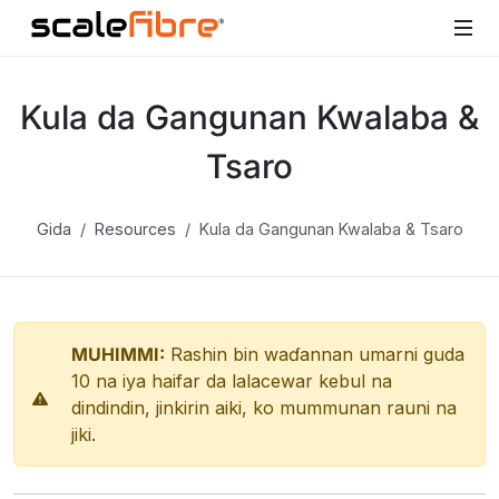
Kula da Gangunan Kwalaba &
Tsaro
Gida
Resources
Kula da Gangunan Kwalaba & Tsaro
MUHIMMI:
Rashin bin waɗannan umarni guda
10 na iya haifar da lalacewar kebul na
dindindin, jinkirin aiki, ko mummunan rauni na
jiki.