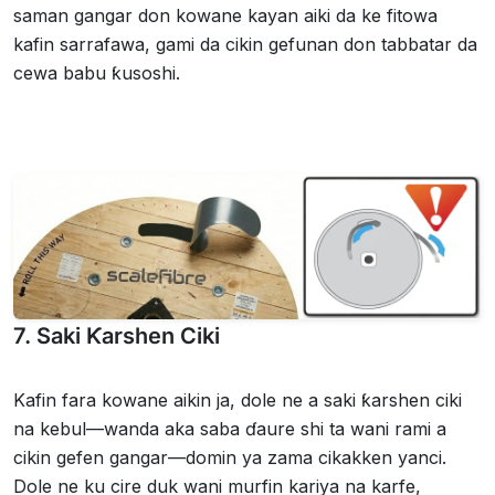
saman gangar don kowane kayan aiki da ke fitowa
kafin sarrafawa, gami da cikin gefunan don tabbatar da
cewa babu ƙusoshi.
7. Saki Ƙarshen Ciki
Kafin fara kowane aikin ja, dole ne a saki ƙarshen ciki
na kebul—wanda aka saba ɗaure shi ta wani rami a
cikin gefen gangar—domin ya zama cikakken yanci.
Dole ne ku cire duk wani murfin kariya na karfe,