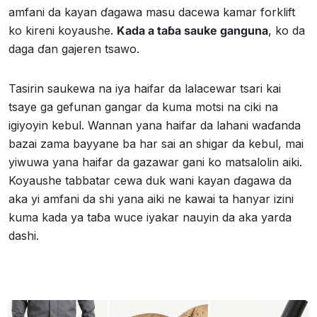
amfani da kayan ɗagawa masu dacewa kamar forklift
ko kireni koyaushe.
Kada a taɓa sauke ganguna
, ko da
daga ɗan gajeren tsawo.
Tasirin saukewa na iya haifar da lalacewar tsari kai
tsaye ga gefunan gangar da kuma motsi na ciki na
igiyoyin kebul. Wannan yana haifar da lahani waɗanda
bazai zama bayyane ba har sai an shigar da kebul, mai
yiwuwa yana haifar da gazawar gani ko matsalolin aiki.
Koyaushe tabbatar cewa duk wani kayan ɗagawa da
aka yi amfani da shi yana aiki ne kawai ta hanyar izini
kuma kada ya taɓa wuce iyakar nauyin da aka yarda
dashi.