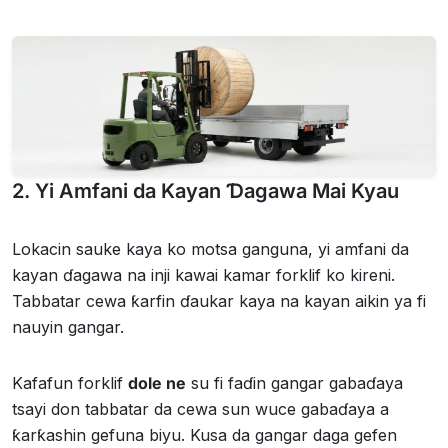
2. Yi Amfani da Kayan Ɗagawa Mai Kyau
Lokacin sauke kaya ko motsa ganguna, yi amfani da
kayan ɗagawa na inji kawai kamar forklif ko kireni.
Tabbatar cewa ƙarfin ɗaukar kaya na kayan aikin ya fi
nauyin gangar.
Kafafun forklif
dole ne
su fi faɗin gangar gabaɗaya
tsayi don tabbatar da cewa sun wuce gabaɗaya a
ƙarƙashin gefuna biyu. Kusa da gangar daga gefen