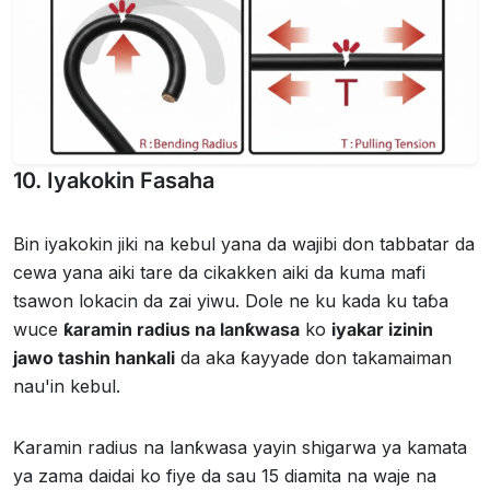
10. Iyakokin Fasaha
Bin iyakokin jiki na kebul yana da wajibi don tabbatar da
cewa yana aiki tare da cikakken aiki da kuma mafi
tsawon lokacin da zai yiwu. Dole ne ku kada ku taɓa
wuce
ƙaramin radius na lanƙwasa
ko
iyakar izinin
jawo tashin hankali
da aka ƙayyade don takamaiman
nau'in kebul.
Ƙaramin radius na lanƙwasa yayin shigarwa ya kamata
ya zama daidai ko fiye da sau 15 diamita na waje na