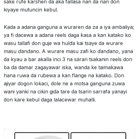
sake rufe ƙarshen da aka fallasa nan da nan don
kiyaye mutuncin kebul.
Kada a adana ganguna a wuraren da za a iya ambaliya;
ya fi dacewa a adana reels daga ƙasa a kan katako ko
wasu tallafi don guje wa hulɗa kai tsaye da wurare
masu ɗanɗano. A wurare masu zafi ko ɗanɗano, yana
da kyau a bar akalla inci 3 na sarari tsakanin reels don
ba da damar zagayawar iska, wanda ke taimakawa
hana ruwa da ruɓewa a kan flange na katako. Don
ajiyar dogon lokaci, dole ne a motsa ganguna zuwa
wani yanki na cikin gida tare da tsarin sarrafa yanayi
don kare kebul daga lalacewar muhalli.