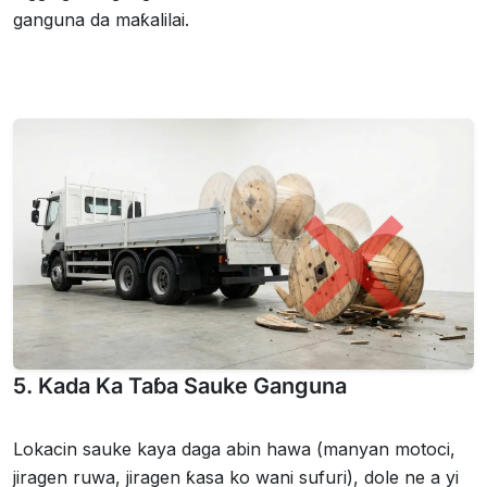
ganguna da maƙalilai.
5. Kada Ka Taɓa Sauke Ganguna
Lokacin sauke kaya daga abin hawa (manyan motoci,
jiragen ruwa, jiragen ƙasa ko wani sufuri), dole ne a yi