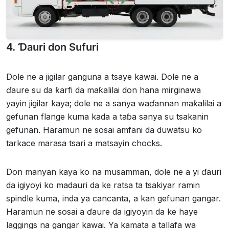
4. Ɗauri don Sufuri
Dole ne a jigilar ganguna a tsaye kawai. Dole ne a
ɗaure su da ƙarfi da maƙalilai don hana mirginawa
yayin jigilar kaya; dole ne a sanya waɗannan maƙalilai a
gefunan flange kuma kada a taɓa sanya su tsakanin
gefunan. Haramun ne sosai amfani da duwatsu ko
tarkace marasa tsari a matsayin chocks.
Don manyan kaya ko na musamman, dole ne a yi ɗauri
da igiyoyi ko madauri da ke ratsa ta tsakiyar ramin
spindle kuma, inda ya cancanta, a kan gefunan gangar.
Haramun ne sosai a ɗaure da igiyoyin da ke haye
laggings na gangar kawai. Ya kamata a tallafa wa