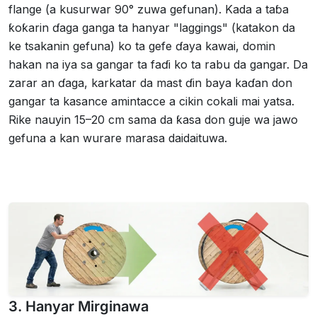
flange (a kusurwar 90° zuwa gefunan). Kada a taɓa
ƙoƙarin ɗaga ganga ta hanyar "laggings" (katakon da
ke tsakanin gefuna) ko ta gefe ɗaya kawai, domin
hakan na iya sa gangar ta faɗi ko ta rabu da gangar. Da
zarar an ɗaga, karkatar da mast ɗin baya kaɗan don
gangar ta kasance amintacce a cikin cokali mai yatsa.
Rike nauyin 15–20 cm sama da ƙasa don guje wa jawo
gefuna a kan wurare marasa daidaituwa.
3. Hanyar Mirginawa