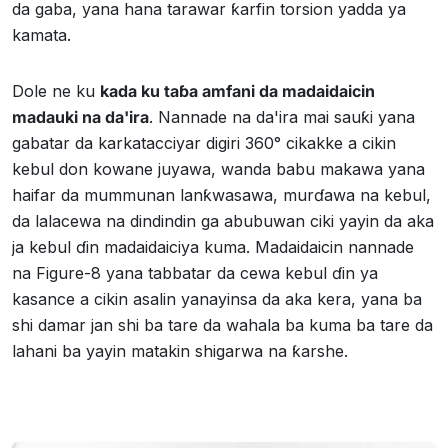
da gaba, yana hana tarawar ƙarfin torsion yadda ya
kamata.
Dole ne ku
kada ku taɓa amfani da madaidaicin
madauki na da'ira
. Nannade na da'ira mai sauƙi yana
gabatar da karkatacciyar digiri 360° cikakke a cikin
kebul don kowane juyawa, wanda babu makawa yana
haifar da mummunan lanƙwasawa, murɗawa na kebul,
da lalacewa na dindindin ga abubuwan ciki yayin da aka
ja kebul ɗin madaidaiciya kuma. Madaidaicin nannade
na Figure-8 yana tabbatar da cewa kebul ɗin ya
kasance a cikin asalin yanayinsa da aka kera, yana ba
shi damar jan shi ba tare da wahala ba kuma ba tare da
lahani ba yayin matakin shigarwa na ƙarshe.