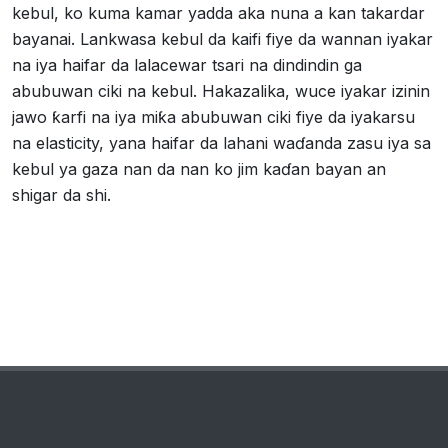
kebul, ko kuma kamar yadda aka nuna a kan takardar
bayanai. Lankwasa kebul da kaifi fiye da wannan iyakar
na iya haifar da lalacewar tsari na dindindin ga
abubuwan ciki na kebul. Hakazalika, wuce iyakar izinin
jawo ƙarfi na iya miƙa abubuwan ciki fiye da iyakarsu
na elasticity, yana haifar da lahani waɗanda zasu iya sa
kebul ya gaza nan da nan ko jim kaɗan bayan an
shigar da shi.