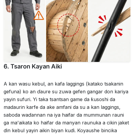
6. Tsaron Kayan Aiki
A kan wasu kebul, an kafa laggings (katako tsakanin
gefuna) ko an ɗaure su zuwa gefen gangar don kariya
yayin sufuri. Yi taka tsantsan game da ƙusoshi da
madaurin karfe da ake amfani da su a kan laggings,
saboda waɗannan na iya haifar da mummunan rauni
ga ma'aikata ko haifar da manyan raunuka a cikin jaket
ɗin kebul yayin aikin biyan kuɗi. Koyaushe bincika