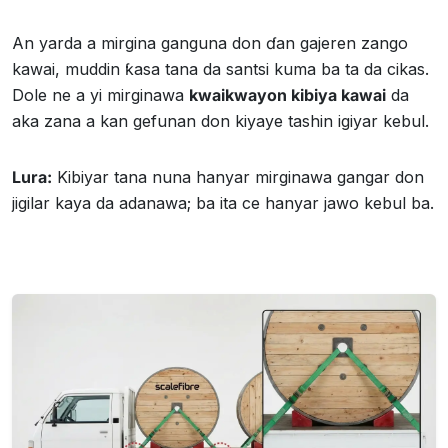
An yarda a mirgina ganguna don ɗan gajeren zango
kawai, muddin ƙasa tana da santsi kuma ba ta da cikas.
Dole ne a yi mirginawa
kwaikwayon kibiya kawai
da
aka zana a kan gefunan don kiyaye tashin igiyar kebul.
Lura:
Kibiyar tana nuna hanyar mirginawa gangar don
jigilar kaya da adanawa; ba ita ce hanyar jawo kebul ba.