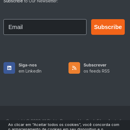
Subscribe
to Our Newsletter:
Email
Subscribe
Siga-nos
Subscrever
em LinkedIn
os feeds RSS
Copyright © 2026 All Rights Reserved by ScaleFibre Australia
Ao clicar em "Aceitar todos os cookies", você concorda com
Pty Ltd.
o armazenamento de cookies em seu dispositivo e o