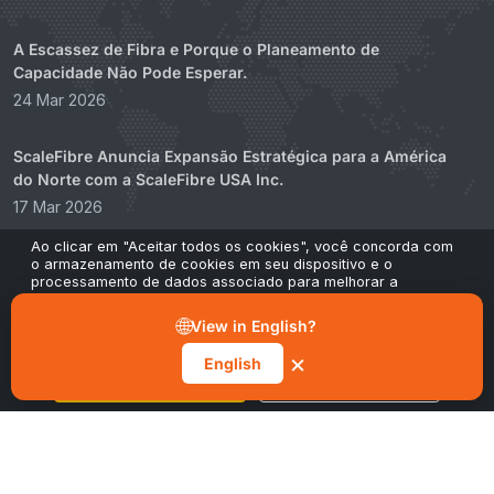
A Escassez de Fibra e Porque o Planeamento de
Capacidade Não Pode Esperar.
24 Mar 2026
ScaleFibre Anuncia Expansão Estratégica para a América
do Norte com a ScaleFibre USA Inc.
17 Mar 2026
Ao clicar em "Aceitar todos os cookies", você concorda com
ScaleFibre Abandona Embalagens Plásticas por
o armazenamento de cookies em seu dispositivo e o
processamento de dados associado para melhorar a
Alternativa Sustentável e Projetada
navegação no site, analisar o uso do site e contribuir para
22 Feb 2026
nossos esforços de marketing e desempenho. Você pode
🌐
View in English?
retirar seu consentimento a qualquer momento através do
botão "Gerenciar preferências" no nosso aviso de cookies.
×
English
Aceitar todos os cookies
Gerenciar preferências
Legado Zero
CONSTRUÍDO PARA 2026+