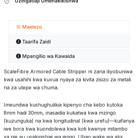
Uzingatiaji Umehakikishwa
Maelezo
Taarifa Zaidi
Mpangilio wa Kawaida
ScaleFibre Armored Cable Stripper ni zana iliyobuniwa
kwa usahihi kwa kuvua nyaya za kivita zisizo za metali
na za utepe wa chuma.
Imeundwa kushughulikia kipenyo cha kebo kutoka
8mm hadi 30mm, inasaidia kukatwa kwa mzingo
(kuzunguka) na kwa longitudinal (kwa urefu)—kuifanya
iwe bora kwa kuondolewa kwa koti kwenye mitambo
ya nje au usakinishaji wa jengo. Ubao wake wa aloi