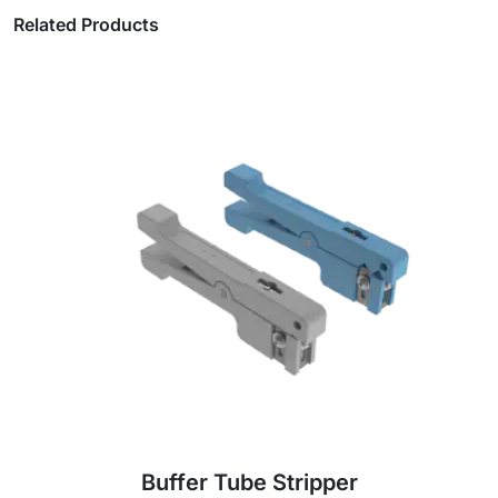
Related Products
Kebo za MPO 1:2 za Splitter kwa Makundi ya
NVIDIA DGX