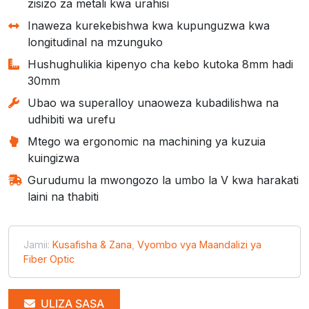
zisizo za metali kwa urahisi
Inaweza kurekebishwa kwa kupunguzwa kwa
longitudinal na mzunguko
Hushughulikia kipenyo cha kebo kutoka 8mm hadi
30mm
Ubao wa superalloy unaoweza kubadilishwa na
udhibiti wa urefu
Mtego wa ergonomic na machining ya kuzuia
kuingizwa
Gurudumu la mwongozo la umbo la V kwa harakati
laini na thabiti
Jamii:
Kusafisha & Zana
,
Vyombo vya Maandalizi ya
Fiber Optic
ULIZA SASA