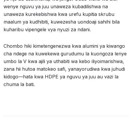
wenye nguvu ya juu unaweza kubadilishwa na
unaweza kurekebishwa kwa urefu kupitia skrubu
maalum ya kudhibiti, kuwezesha uondoaji sahihi bila
kuharibu vipengele vya nyuzi za ndani.
Chombo hiki kimetengenezwa kwa alumini ya kiwango
cha ndege na kuwekewa gurudumu la kuongoza lenye
umbo la V kwa ajili ya uthabiti wa kebo iliyoimarishwa,
zana hii hutoa matokeo safi, yanayorudiwa kwa juhudi
kidogo—hata kwa HDPE ya nguvu ya juu au vazi la
chuma la bati.