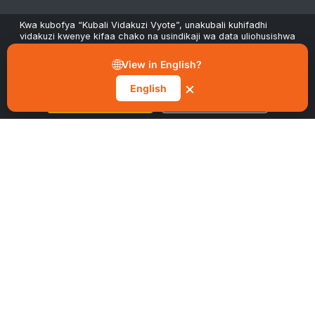
Kwa kubofya “Kubali Vidakuzi Vyote”, unakubali kuhifadhi
TAARIFA
vidakuzi kwenye kifaa chako na usindikaji wa data uliohusishwa
ili kuboresha urambazaji, kuchambua matumizi na kusaidia
juhudi zetu za masoko na utendaji. Unaweza kutoa ridhaa
🌐
View in English?
wakati wowote kupitia kitufe cha “Simamia Mapendeleo”
kwenye tangazo la vidakuzi.
×
Sera ya Faragha
English
Kubali Vidakuzi Vyote
Simamia Mapendeleo
Sera ya Vidakuzi
Sheria na Masharti
Uendelevu
MACHAPISHO YA HIVI KARIBUNI
Uhaba wa Nyuzi na Kwa Nini Upangaji Uwezo Haukawiwi.