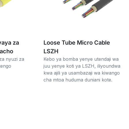
aya za
Loose Tube Micro Cable
Macho
LSZH
a nyuzi za
Kebo ya bomba yenye utendaji wa
tengo
juu yenye koti ya LSZH, iliyoundwa
kwa ajili ya usambazaji wa kiwango
cha mtoa huduma duniani kote.