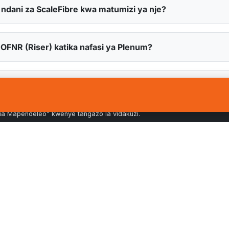
ndani za ScaleFibre kwa matumizi ya nje?
FNR (Riser) katika nafasi ya Plenum?
 SlimCORE™ kuwa bora kwa vituo vya data na programu z
dhi vidakuzi kwenye kifaa chako na usindikaji wa data
umizi na kusaidia juhudi zetu za masoko na utendaji. Unaweza
mia Mapendeleo” kwenye tangazo la vidakuzi.
Ur
FA
MACHAPISHO YA