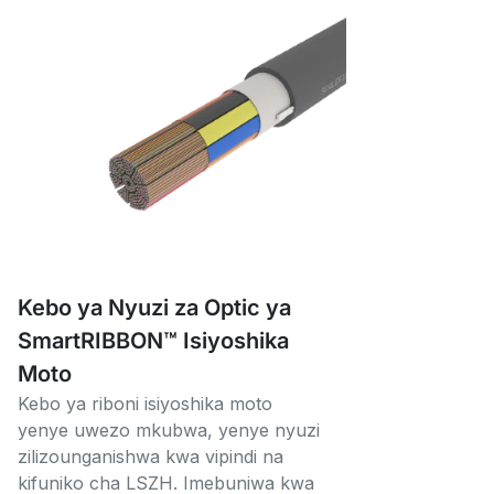
Kebo ya Nyuzi za Optic ya
SmartRIBBON™ Isiyoshika
Moto
Kebo ya riboni isiyoshika moto
yenye uwezo mkubwa, yenye nyuzi
zilizounganishwa kwa vipindi na
kifuniko cha LSZH. Imebuniwa kwa