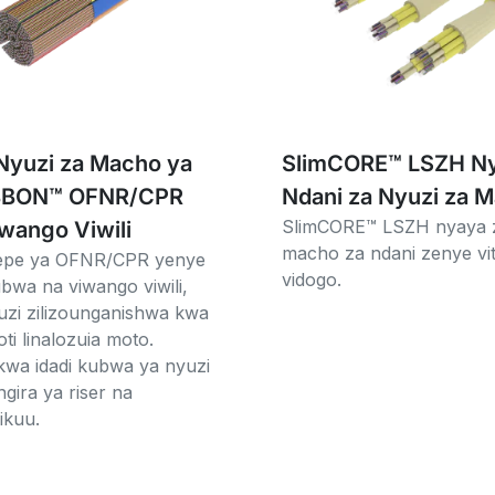
Nyuzi za Macho ya
SlimCORE™ LSZH Ny
BBON™ OFNR/CPR
Ndani za Nyuzi za 
SlimCORE™ LSZH nyaya z
wango Viwili
macho za ndani zenye vi
epe ya OFNR/CPR yenye
vidogo.
wa na viwango viwili,
uzi zilizounganishwa kwa
oti linalozuia moto.
wa idadi kubwa ya nyuzi
ngira ya riser na
ikuu.