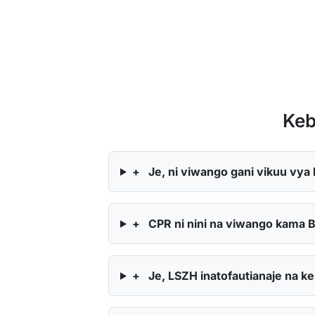
Keb
+
Je, ni viwango gani vikuu vya 
+
CPR ni nini na viwango kama B
+
Je, LSZH inatofautianaje na k