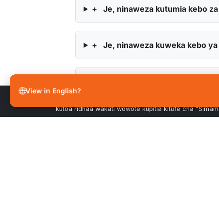
+
Je, ninaweza kutumia kebo za 
+
Je, ninaweza kuweka kebo ya O
+
Ni nini kinachofanya kebo za
🌐
View in English?
Kwa kubofya “Kubali Vidakuzi Vyote”, unakubali kuhifa
uliohusishwa ili kuboresha urambazaji, kuchambua mat
kutoa ridhaa wakati wowote kupitia kitufe cha “Sima
TAARI