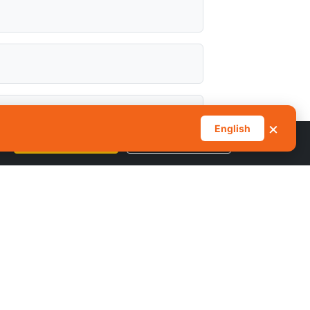
a msongamano wa juu?
×
English
Kubali Vidakuzi Vyote
Simamia Mapendeleo
ithi Sifuri
Imeundwa kwa ajili ya