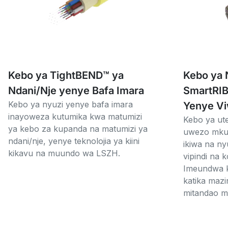
Kebo ya TightBEND™ ya
Kebo ya 
Ndani/Nje yenye Bafa Imara
SmartRI
Kebo ya nyuzi yenye bafa imara
Yenye Vi
inayoweza kutumika kwa matumizi
Kebo ya ut
ya kebo za kupanda na matumizi ya
uwezo mkub
ndani/nje, yenye teknolojia ya kiini
ikiwa na ny
kikavu na muundo wa LSZH.
vipindi na k
Imeundwa k
katika mazi
mitandao m