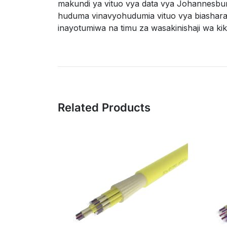
makundi ya vituo vya data vya Johannesbu
huduma vinavyohudumia vituo vya biashara
inayotumiwa na timu za wasakinishaji wa ki
Related Products