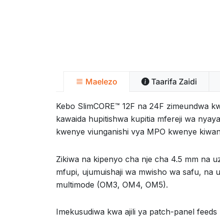
Maelezo
Taarifa Zaidi
Kebo SlimCORE™ 12F na 24F zimeundwa kwa a
kawaida hupitishwa kupitia mfereji wa nya
kwenye viunganishi vya MPO kwenye kiwango 
Zikiwa na kipenyo cha nje cha 4.5 mm na uz
mfupi, ujumuishaji wa mwisho wa safu, na us
multimode (OM3, OM4, OM5).
Imekusudiwa kwa ajili ya patch-panel feeds