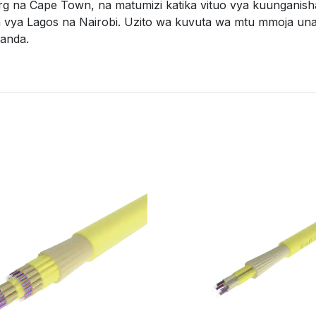
rg na Cape Town, na matumizi katika vituo vya kuungani
 vya Lagos na Nairobi. Uzito wa kuvuta wa mtu mmoja un
kanda.