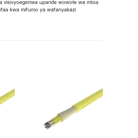
sha visivyoegemea upande wowote wa mtoa
afaa kwa mifumo ya wafanyakazi