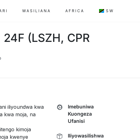
ARI
WASILIANA
AFRICA
SW
a 24F (LSZH, CPR
o
ani iliyoundwa kwa
Imebuniwa
Kuongeza
oja kwa moja, na
Ufanisi
itengo kimoja
Iliyowasilishwa
oja kwenye