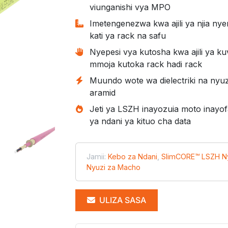
viunganishi vya MPO
Imetengenezwa kwa ajili ya njia n
kati ya rack na safu
Nyepesi vya kutosha kwa ajili ya k
mmoja kutoka rack hadi rack
Muundo wote wa dielectriki na nyu
aramid
Jeti ya LSZH inayozuia moto inayo
ya ndani ya kituo cha data
Jamii:
Kebo za Ndani
,
SlimCORE™ LSZH Ny
Nyuzi za Macho
ULIZA SASA