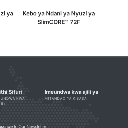
zi ya
Kebo ya Ndani ya Nyuzi ya
SlimCORE™ 72F
ithi Sifuri
Imeundwa kwa ajili ya
EUNDWA KWA
MITANDAO YA KISASA
26+
bscribe
to Our Newsletter: