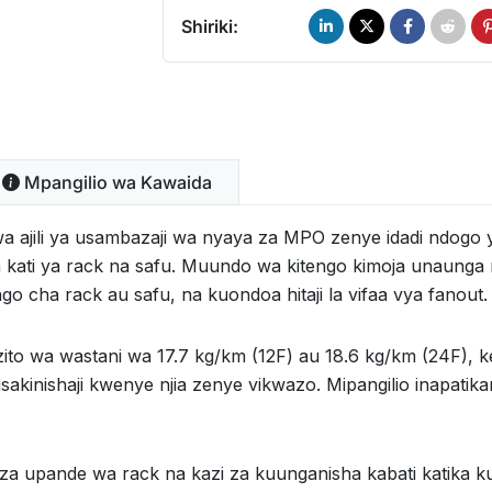
Shiriki:
Mpangilio wa Kawaida
jili ya usambazaji wa nyaya za MPO zenye idadi ndogo ya
ya kati ya rack na safu. Muundo wa kitengo kimoja unaung
cha rack au safu, na kuondoa hitaji la vifaa vya fanout.
ito wa wastani wa 17.7 kg/km (12F) au 18.6 kg/km (24F), k
akinishaji kwenye njia zenye vikwazo. Mipangilio inapatika
 za upande wa rack na kazi za kuunganisha kabati katika ku