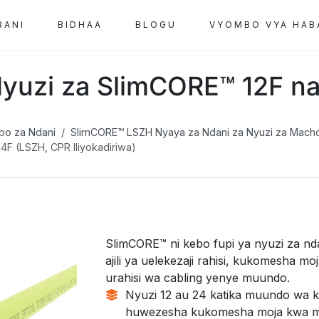
BANI
BIDHAA
BLOGU
VYOMBO VYA HAB
Nyuzi za SlimCORE™ 12F n
bo za Ndani
SlimCORE™ LSZH Nyaya za Ndani za Nyuzi za Mach
4F (LSZH, CPR Iliyokadiriwa)
SlimCORE™ ni kebo fupi ya nyuzi za nd
ajili ya uelekezaji rahisi, kukomesha m
urahisi wa cabling yenye muundo.
Nyuzi 12 au 24 katika muundo wa k
huwezesha kukomesha moja kwa m