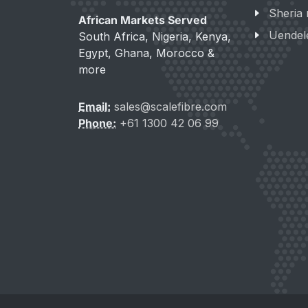
Sheria 
African Markets Served
Uendel
South Africa, Nigeria, Kenya,
Egypt, Ghana, Morocco &
more
Email:
sales@scalefibre.com
Phone:
+61 1300 42 06 99