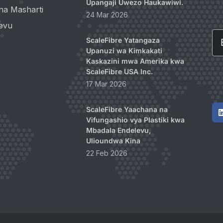
Upangaji Uwezo Haukawiwi.
na Masharti
24 Mar 2026
evu
Em
ScaleFibre Yatangaza
Upanuzi wa Kimkakati
Kaskazini mwa Amerika kwa
ScaleFibre USA Inc.
17 Mar 2026
ScaleFibre Yaachana na
Vifungashio vya Plastiki kwa
Mbadala Endelevu,
Ulioundwa Kina
22 Feb 2026