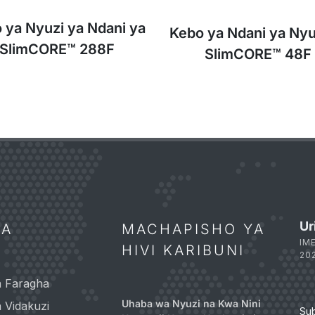
 ya Nyuzi ya Ndani ya
Kebo ya Ndani ya Nyu
SlimCORE™ 288F
SlimCORE™ 48F
Ur
FA
MACHAPISHO YA
IM
HIVI KARIBUNI
20
a Faragha
Uhaba wa Nyuzi na Kwa Nini
 Vidakuzi
Su