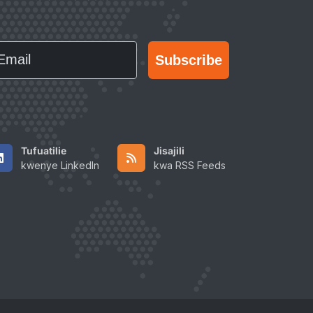
ail
Subscribe
Tufuatilie
Jisajili
kwenye LinkedIn
kwa RSS Feeds