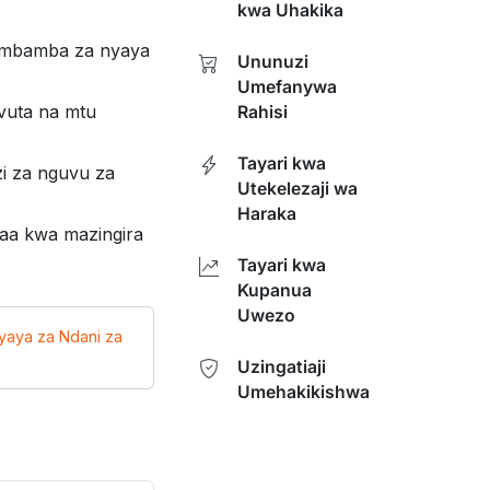
kwa Uhakika
yembamba za nyaya
Ununuzi
Umefanywa
uvuta na mtu
Rahisi
Tayari kwa
zi za nguvu za
Utekelezaji wa
Haraka
faa kwa mazingira
Tayari kwa
Kupanua
Uwezo
aya za Ndani za
Uzingatiaji
Umehakikishwa