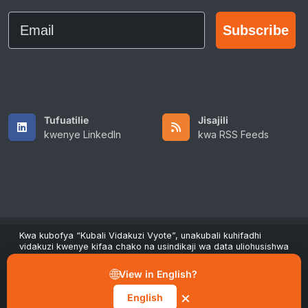
Email
Subscribe
Tufuatilie
Jisajili
kwenye LinkedIn
kwa RSS Feeds
Kwa kubofya “Kubali Vidakuzi Vyote”, unakubali kuhifadhi
vidakuzi kwenye kifaa chako na usindikaji wa data uliohusishwa
Copyright © 2026 All Rights Reserved by ScaleFibre Australia
ili kuboresha urambazaji, kuchambua matumizi na kusaidia
Pty Ltd.
juhudi zetu za masoko na utendaji. Unaweza kutoa ridhaa
🌐
View in English?
wakati wowote kupitia kitufe cha “Simamia Mapendeleo”
Sheria na Masharti
/
Sera ya Faragha
/
Alama za biashara
kwenye tangazo la vidakuzi.
×
English