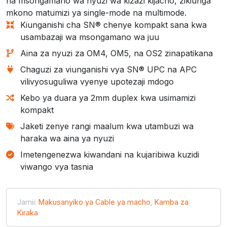
na msongamano wa nyuzi wa kizazi kijacho, zikiunga
mkono matumizi ya single-mode na multimode.
Kiunganishi cha SN® chenye kompakt sana kwa
usambazaji wa msongamano wa juu
Aina za nyuzi za OM4, OM5, na OS2 zinapatikana
Chaguzi za viunganishi vya SN® UPC na APC
vilivyosuguliwa vyenye upotezaji mdogo
Kebo ya duara ya 2mm duplex kwa usimamizi
kompakt
Jaketi zenye rangi maalum kwa utambuzi wa
haraka wa aina ya nyuzi
Imetengenezwa kiwandani na kujaribiwa kuzidi
viwango vya tasnia
Jamii:
Makusanyiko ya Cable ya macho
,
Kamba za
Kiraka