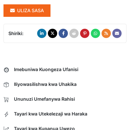
ULIZA SASA
Shiriki:
Imebuniwa Kuongeza Ufanisi
Iliyowasilishwa kwa Uhakika
Ununuzi Umefanywa Rahisi
Tayari kwa Utekelezaji wa Haraka
Tayari kwa Kupanua Uwezo