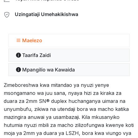
Uzingatiaji Umehakikishwa
Maelezo
Taarifa Zaidi
Mpangilio wa Kawaida
Zimeboreshwa kwa mitandao ya nyuzi yenye
msongamano wa juu sana, nyaya hizi za kiraka za
duara za 2mm SN® duplex huchanganya uimara na
unyumbufu, zikiwa na utendaji bora wa macho katika
mazingira anuwai ya usambazaji. Kila mkusanyiko
hutumia nyuzi mbili za macho zilizofungwa kwenye koti
moja ya 2mm ya duara ya LSZH, bora kwa viungo vya