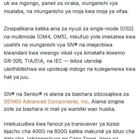
uti wa mgongo, paneli za viraka, viunganishi vya
msalaba, na miunganisho ya moja kwa moja ya vifaa.
Zinapatikana katika aina za nyuzi za single-mode (OS2)
na multimode (OM4, OM5), mikufuo yote imekatwa kwa
usahihi na viunganishi vya SN® na imejaribiwa
kiwandani kwa viwango vikali vya kimataifa ikiwemo
GR-326, TIA/EIA, na IEC — ikitoa utendaji
uliothibitishwa wa upotezaji mdogo na kutegemewa kwa
hali ya juu.
SN® na Senko® ni alama za biashara zilizosajiliwa za
SENKO Advanced Components, Inc
. Alama zingine
zote za biashara ni mali ya wamiliki wao husika.
Imekusudiwa kwa fanout ya transceiver ya kizazi
kijacho cha 400G na 800G katika makundi ya kituo cha
data cha Johannesburg na Cape Town, ikiwa na